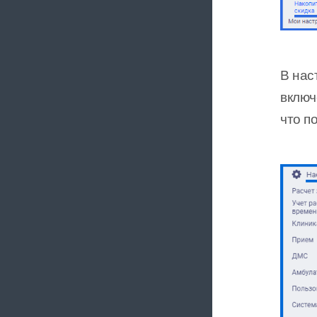
В нас
включ
что п