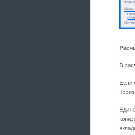
Расче
В рас
Если 
произ
Едино
конкр
вклад