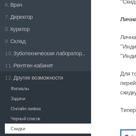
"Скид
6.
Врач
7.
Директор
Личн
8.
Куратор
Лична
9.
Склад
"Инди
10.
Зуботехническая лаборатория
"Инди
11.
Рентген-кабинет
Для т
12.
Другие возможности
перей
Филиалы
скидк
Задачи
Онлайн-заявка
Тепер
Черный список
Скидки