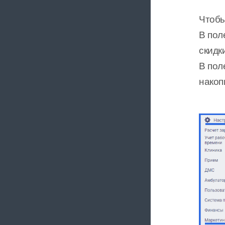
Чтобы
В пол
скидки
В пол
накоп