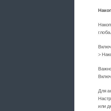
Нако
Накоп
глоба
Включ
> Нак
Важно
Включ
Для а
Настр
или д