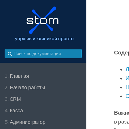
Соде
Л
1.
Главная
И
Н
2.
Начало работы
С
3.
CRM
4.
Касса
Важно
в раз
5.
Администратор