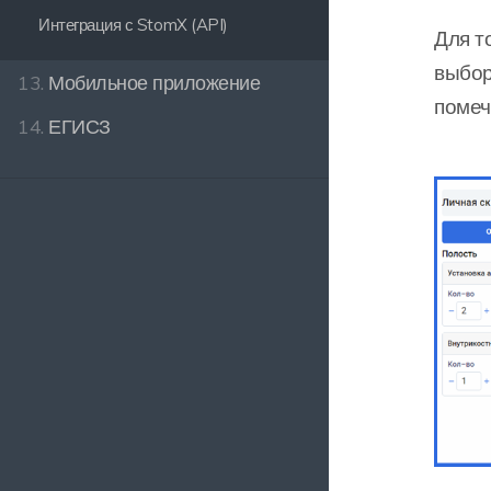
Интеграция с StomX (API)
Для т
выбор
13.
Мобильное приложение
помеч
14.
ЕГИСЗ