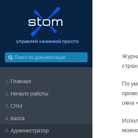
Журна
страх
1.
Главная
По ум
прове
2.
Начало работы
окна 
3.
CRM
4.
Касса
Испол
можно
5.
Администратор