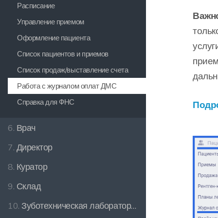
Расписание
Важно
Управление приемом
тольк
Оформление пациента
услуг
Список пациентов и приемов
прием
Список продаж/выставление счета
дальн
Работа с журналом оплат ДМС
Справка для ФНС
Подр
6.
Врач
7.
Директор
8.
Куратор
9.
Склад
10.
Зуботехническая лаборатория