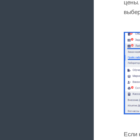
цены.
выбер
Если 