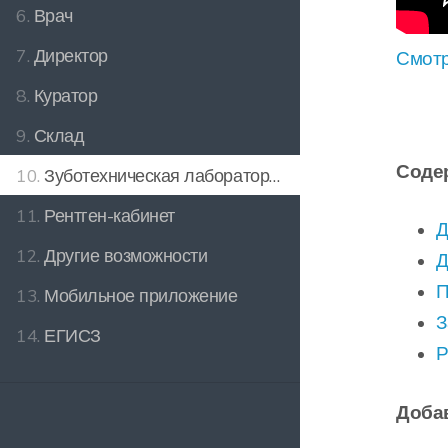
6.
Врач
7.
Директор
Смотр
8.
Куратор
9.
Склад
Соде
10.
Зуботехническая лаборатория
11.
Рентген-кабинет
Д
12.
Другие возможности
Д
П
13.
Мобильное приложение
З
14.
ЕГИСЗ
Р
Доба