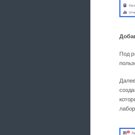
Добав
Под р
польз
Далее
созда
котор
лабор