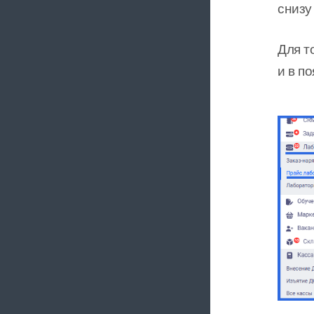
снизу
Для т
и в п