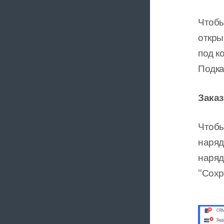
Чтобы
откры
под к
Подка
Зака
Чтобы
наряд
наряд
"Сохр