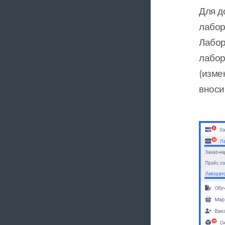
Для д
лабор
Лабор
лабор
(изме
вноси