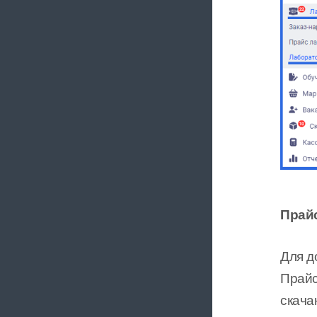
Прай
Для д
Прайс
скача